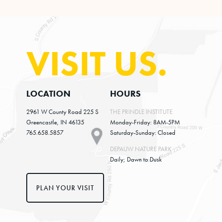
VISIT US.
LOCATION
HOURS
2961 W County Road 225 S
THE PRINDLE INSTITUTE
Greencastle, IN 46135
Monday-Friday: 8AM-5PM
765.658.5857
Saturday-Sunday: Closed
DEPAUW NATURE PARK
Daily; Dawn to Dusk
PLAN YOUR VISIT