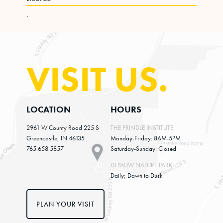
.
VISIT US.
LOCATION
HOURS
2961 W County Road 225 S
THE PRINDLE INSTITUTE
Greencastle, IN 46135
Monday-Friday: 8AM-5PM
765.658.5857
Saturday-Sunday: Closed
DEPAUW NATURE PARK
Daily; Dawn to Dusk
PLAN YOUR VISIT